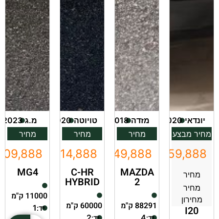
יונדאי
2020
מזדה
2018
טויוטה
2020
מ.ג
2023
מחיר מבצע
מחיר
מחיר
מחיר
109,888
₪114,888
₪49,888
₪59,888
MG4
C-HR
MAZDA
מחיר
HYBRID
2
מחיר
11000 ק"מ
מחירון
88291 ק"מ
60000 ק"מ
יד:
1
I20
יד:
יד:
2
4