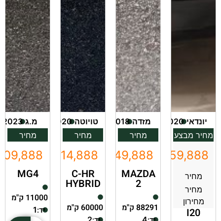
יונדאי
2020
מזדה
2018
טויוטה
2020
מ.ג
2023
מחיר מבצע
מחיר
מחיר
מחיר
109,888
₪114,888
₪49,888
₪59,888
MG4
C-HR
MAZDA
מחיר
HYBRID
2
מחיר
11000 ק"מ
מחירון
88291 ק"מ
60000 ק"מ
יד:
1
I20
יד:
יד:
2
4