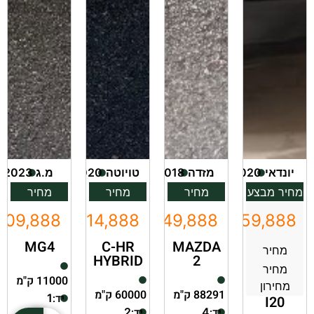
יונדאי
2020
מזדה
2018
טויוטה
2020
מ.ג
2023
מחיר מבצע
מחיר
מחיר
מחיר
109,888
₪114,888
₪49,888
₪59,888
MG4
C-HR
MAZDA
מחיר
HYBRID
2
מחיר
11000 ק"מ
מחירון
88291 ק"מ
60000 ק"מ
יד:
1
I20
יד:
יד:
2
4