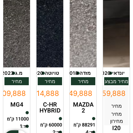
יונדאי
2020
מזדה
2018
טויוטה
2020
מ.ג
2023
מחיר מבצע
מחיר
מחיר
מחיר
109,888
₪114,888
₪49,888
₪59,888
MG4
C-HR
MAZDA
מחיר
HYBRID
2
מחיר
11000 ק"מ
מחירון
88291 ק"מ
60000 ק"מ
יד:
1
I20
יד:
יד:
2
4