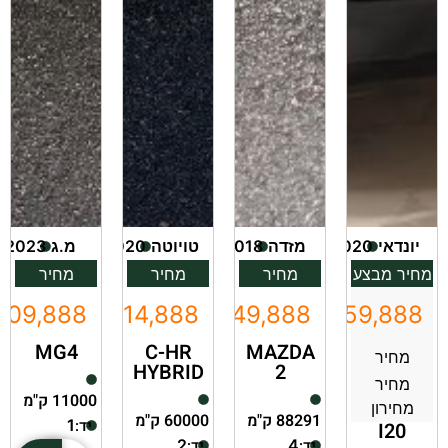
יונדאי
2020
מזדה
2018
טויוטה
2020
מ.ג
2023
מחיר מבצע
מחיר
מחיר
מחיר
109,888
₪114,888
₪49,888
₪59,888
MG4
C-HR
MAZDA
מחיר
HYBRID
2
מחיר
11000 ק"מ
מחירון
88291 ק"מ
60000 ק"מ
יד:
1
I20
יד:
יד:
2
4