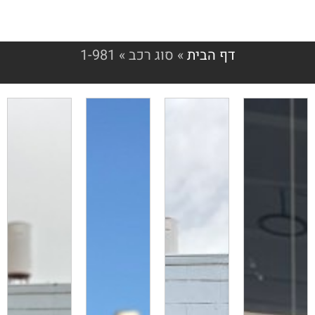
דף הבית
»
סוג רכב
»
1-981