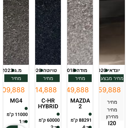
יונדאי
2020
מזדה
2018
טויוטה
2020
מ.ג
2023
מחיר מבצע
מחיר
מחיר
מחיר
109,888
₪114,888
₪49,888
₪59,888
MG4
C-HR
MAZDA
מחיר
HYBRID
2
מחיר
11000 ק"מ
מחירון
88291 ק"מ
60000 ק"מ
יד:
1
I20
יד:
יד:
2
4