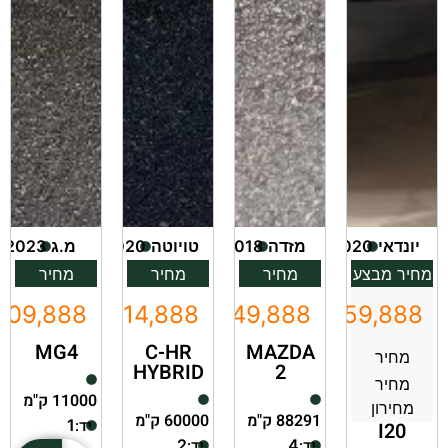
יונדאי
2020
מזדה
2018
טויוטה
2020
מ.ג
2023
מחיר מבצע
מחיר
מחיר
מחיר
109,888
₪114,888
₪49,888
₪59,888
MG4
C-HR
MAZDA
מחיר
HYBRID
2
מחיר
11000 ק"מ
מחירון
88291 ק"מ
60000 ק"מ
יד:
1
I20
יד:
יד:
2
4